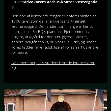
univers
advokaters Aarhus-kontor Vestergade
3
Den ene af kontorets længer er opført i midten af
1700-tallet som del af en dengang 4-længet
købmandsgård. Den anden var i mange år kendt
som Jacob's BarBQ's pianobar. Ejendommen var
engang kirkegård for det nærliggende kloster,
senere helligåndshus, nu Vor Frue Kirke, og under
vores fødder hviler adskillige af vores aarhusianske
forfædre.
Læs mere her, hvis stedets historie interesserer
dig.