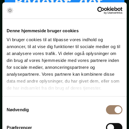
Bådejer, det
er snart
forår ...
Denne hjemmeside bruger cookies
Vi bruger cookies til at tilpasse vores indhold og
annoncer, til at vise dig funktioner til sociale medier og til
Klik på startpilen ovenfor
at analysere vores trafik. Vi deler også oplysninger om
din brug af vores hjemmeside med vores partnere inden
for sociale medier, annonceringspartnere og
Bådadvokaten.dk
analysepartnere. Vores partnere kan kombinere disse
data med andre oplysninger, du har givet dem, eller som
de har indsamlet fra din brug af deres tjenester.
Samtykkevalg
Advokat-
Nødvendig
Præferencer