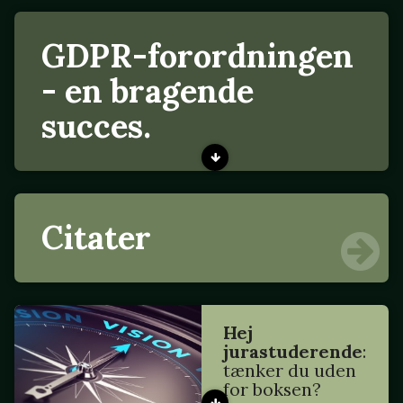
GDPR-forordningen
- en bragende
succes.
Citater
Hej
jurastuderende
:
tænker du uden
for boksen?