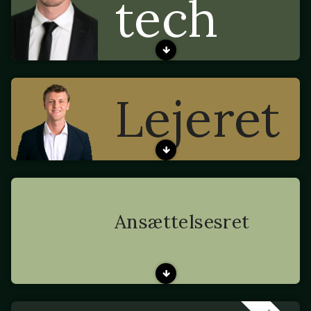
tech
Lejeret
Ansættelsesret