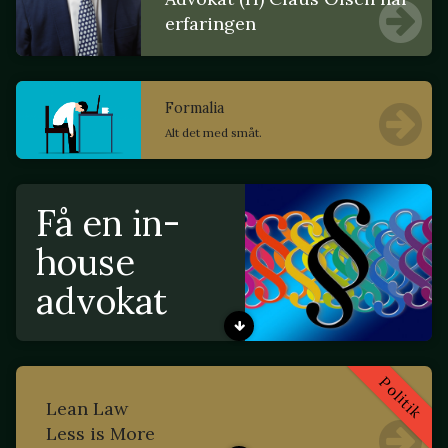
erfaringen
Formalia
Alt det med småt.
Få en in-
house
advokat
Politik
Lean Law
Less is More