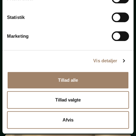
bistand
Statistik
til
alt
Marketing
Vis detaljer
Nye krav om ligeløn
Tillad alle
og
løngennemsigtighed
Tillad valgte
(Opdateret 131125)
Afvis