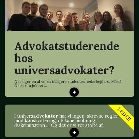
Advokatstuderende
hos
universadvokater?
Det siger en af vores tidligere studentermedarbejdere, Mikail
Özer, om jobbet ...
LEDER
I univers
advokater
har vi ingen skrevne regler
mod kønskvotering, chikane, mobning,
diskrimination … Og det er vi ret stolte af.