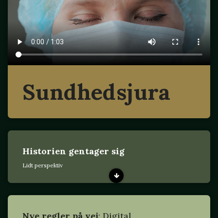
Sundhedsjura
Historien gentager sig
Lidt perspektiv
Nye regler på vej
: Digital