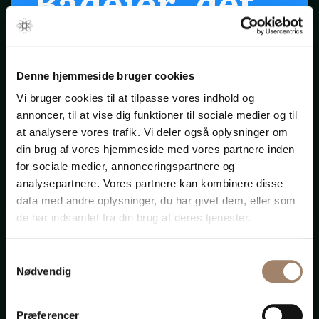
Bådejer, det
er snart
forår ...
Denne hjemmeside bruger cookies
Vi bruger cookies til at tilpasse vores indhold og
annoncer, til at vise dig funktioner til sociale medier og til
Klik på startpilen ovenfor
at analysere vores trafik. Vi deler også oplysninger om
din brug af vores hjemmeside med vores partnere inden
for sociale medier, annonceringspartnere og
Bådadvokaten.dk
analysepartnere. Vores partnere kan kombinere disse
data med andre oplysninger, du har givet dem, eller som
de har indsamlet fra din brug af deres tjenester.
Samtykkevalg
Advokat-
Nødvendig
Præferencer