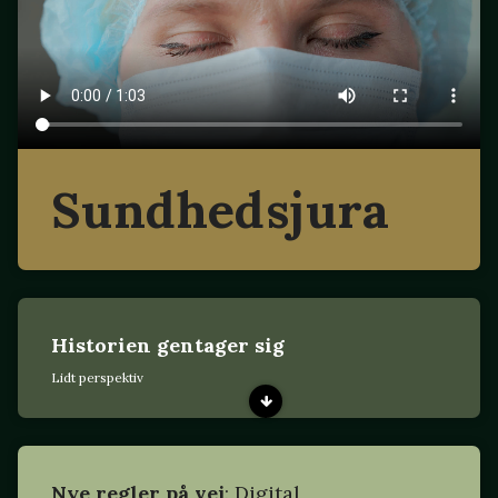
Sundhedsjura
Historien gentager sig
Lidt perspektiv
Nye regler på vej
: Digital