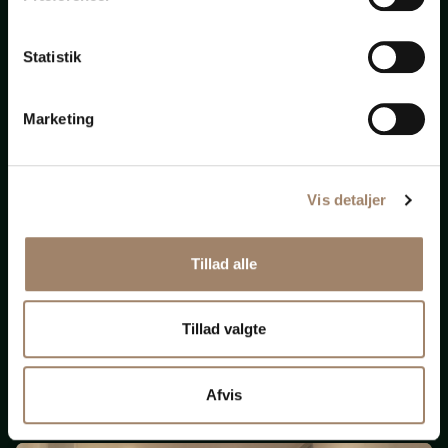
bistand
Statistik
til
alt
Marketing
Vis detaljer
Nye krav om ligeløn
Tillad alle
og
løngennemsigtighed
Tillad valgte
(Opdateret 131125)
Afvis