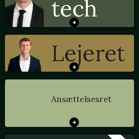
tech
Lejeret
Ansættelsesret