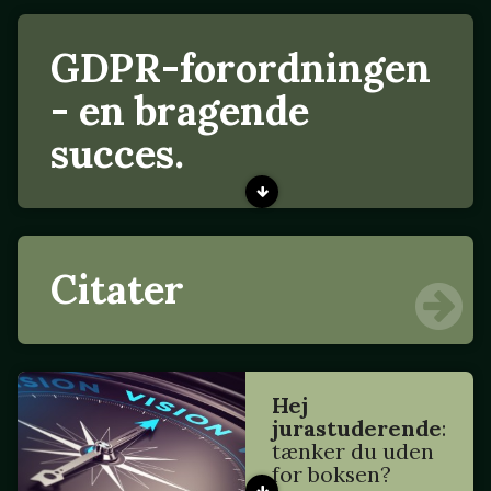
GDPR-forordningen
- en bragende
succes.
Citater
Hej
jurastuderende
:
tænker du uden
for boksen?