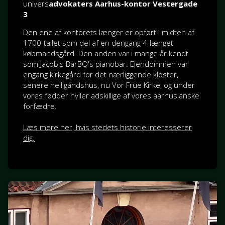
univers
advokaters Aarhus-kontor Vestergade
3
Den ene af kontorets længer er opført i midten af
1700-tallet som del af en dengang 4-længet
købmandsgård. Den anden var i mange år kendt
som Jacob's BarBQ's pianobar. Ejendommen var
engang kirkegård for det nærliggende kloster,
senere helligåndshus, nu Vor Frue Kirke, og under
vores fødder hviler adskillige af vores aarhusianske
forfædre.
Læs mere her, hvis stedets historie interesserer
dig.