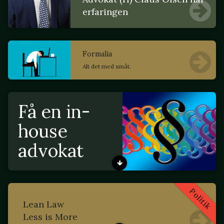
erfaringen
Formalia
Alt det med småt.
Få en in-
house
advokat
Politik
Lean Law
Less is More