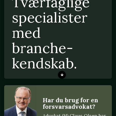
Tværfaglige
specialister
med
branche-
kendskab.
Har du brug for en
forsvarsadvokat?
Advokat (H) Claus Olsen har