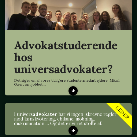
Advokatstuderende
hos
universadvokater?
Det siger en af vores tidligere studentermedarbejdere, Mikail
Özer, om jobbet ...
LEDER
I univers
advokater
har vi ingen skrevne regler
mod kønskvotering, chikane, mobning,
diskrimination … Og det er vi ret stolte af.