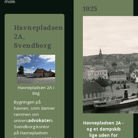
mole.
1925
Havnepladsen
2A,
Svendborg
Havnepladsen 2A i
dag.
Bygningen på
havnen, som danner
rammen om
univers
advokater
s
Havnepladsen 2A -
Svendborg-kontor
og et dampskib
på Havnepladsen
lige uden for