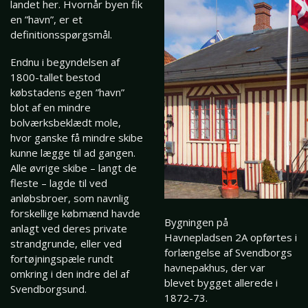
landet her. Hvornår byen fik
en ”havn”, er et
definitionsspørgsmål.
Endnu i begyndelsen af
1800-tallet bestod
købstadens egen ”havn”
blot af en mindre
bolværksbeklædt mole,
hvor ganske få mindre skibe
kunne lægge til ad gangen.
Alle øvrige skibe – langt de
fleste – lagde til ved
anløbsbroer, som navnlig
forskellige købmænd havde
Bygningen på
anlagt ved deres private
Havnepladsen 2A opførtes i
strandgrunde, eller ved
forlængelse af Svendborgs
fortøjningspæle rundt
havnepakhus, der var
omkring i den indre del af
blevet bygget allerede i
Svendborgsund.
1872-73.