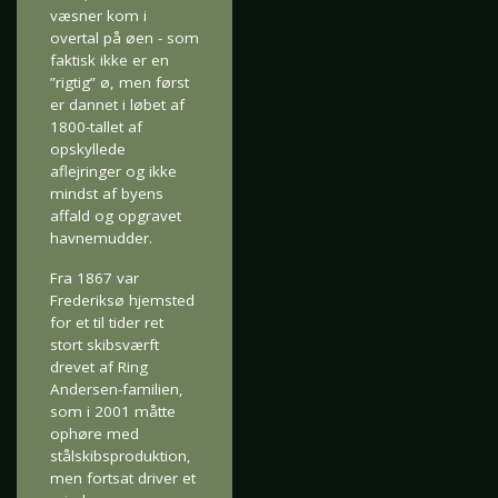
væsner kom i
overtal på øen - som
faktisk ikke er en
”rigtig” ø, men først
er dannet i løbet af
1800-tallet af
opskyllede
aflejringer og ikke
mindst af byens
affald og opgravet
havnemudder.
Fra 1867 var
Frederiksø hjemsted
for et til tider ret
stort skibsværft
drevet af Ring
Andersen-familien,
som i 2001 måtte
ophøre med
stålskibsproduktion,
men fortsat driver et