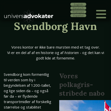
English
Deutsch
Français
Español
Svendborg Havn
Vores kontor er ikke bare mursten med et tag over.
Vi er en del af af en historie og af
historien
- og det kan vi
godt lide at fornemme.
Svendborg kom formentlig
Vores
til verden som by i
polkagris-
begyndelsen af 1200-tallet,
og lige siden da – og også
stribede nabo
før da – er flydende
transportmidler af forskellig
størrelse og stabilitet