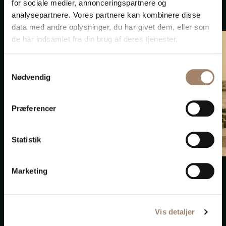
FynHistorie (om
for sociale medier, annonceringspartnere og
havnen og Svendborg i
analysepartnere. Vores partnere kan kombinere disse
data med andre oplysninger, du har givet dem, eller som
øvrigt)
de har indsamlet fra din brug af deres tjenester.
Svendborg Museum
(om Slaget i
Skattergade under
Samtykkevalg
Nødvendig
besættelsen)
... og mange andre
steder på nettet.
Præferencer
Statistik
Marketing
År 1900 lå en
hyggelig
havnepavillon,
hvor
Vis detaljer
univers
advokater i
dag har til huse.