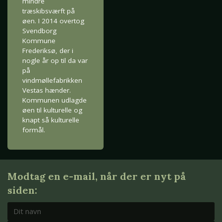
mindre
træskibsværft på
øen. I 2014 overtog
Svendborg
Kommune
Frederiksø, der i
nogle år op til da var
på
vindmøllefabrikken
Vestas hænder.
Kommunen udlagde
øen til kulturelle og
knapt så kulturelle
formål.
Modtag en e-mail, når der er nyt på
siden: