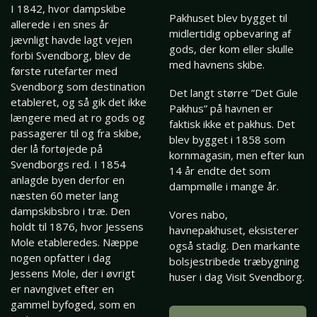
I 1842, hvor dampskibe
Pakhuset blev bygget til
allerede i en snes år
midlertidig opbevaring af
jævnligt havde lagt vejen
gods, der kom eller skulle
forbi Svendborg, blev de
med havnens skibe.
første rutefarter med
Svendborg som destination
Det langt større ”Det Gule
etableret, og så gik det ikke
Pakhus” på havnen er
længere med at ro gods og
faktisk ikke et pakhus. Det
passagerer til og fra skibe,
blev bygget i 1858 som
der lå fortøjede på
kornmagasin, men efter kun
Svendborgs red. I 1854
14 år endte det som
anlagde byen derfor en
dampmølle i mange år.
næsten 60 meter lang
dampskibsbro i træ. Den
Vores nabo,
holdt til 1876, hvor Jessens
havnepakhuset, eksisterer
Mole etableredes. Næppe
også stadig. Den markante
nogen opfatter i dag
bolsjestribede træbygning
Jessens Mole, der i øvrigt
huser i dag Visit Svendborg.
er navngivet efter en
gammel byfoged, som en