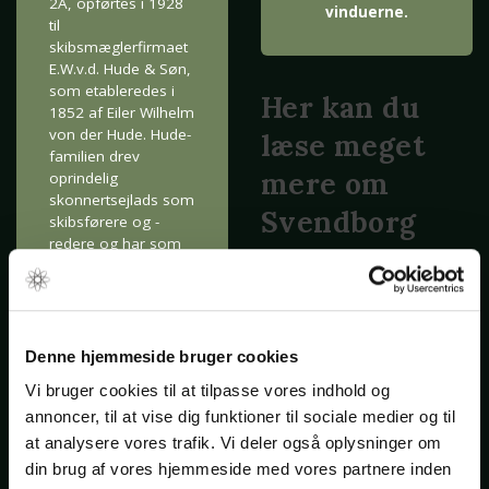
2A, opførtes i 1928
vinduerne.
til
skibsmæglerfirmaet
E.W.v.d. Hude & Søn,
som etableredes i
Her kan du
1852 af Eiler Wilhelm
von der Hude. Hude-
læse meget
familien drev
mere om
oprindelig
skonnertsejlads som
Svendborg
skibsførere og -
redere og har som
Havn
redere og mæglere
gjort hele
Svendborg Historie
udviklingen med fra
Slots- og
sejlskibe over
dampere til
Denne hjemmeside bruger cookies
Kulturstyrelsen (om
dieseldrevne
havnen før og nu)
Vi bruger cookies til at tilpasse vores indhold og
fartøjer. Firmaet, nu
Slots- og
annoncer, til at vise dig funktioner til sociale medier og til
Hude ApS
, eksisterer
Kulturstyrelsen (om
stadig og har
at analysere vores trafik. Vi deler også oplysninger om
specialiseret sig i
skibsværftet)
din brug af vores hjemmeside med vores partnere inden
transport af yachter.