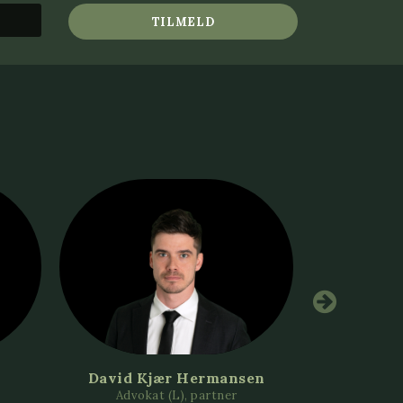
TILMELD
David Kjær Hermansen
Marie 
Advokat (L), partner