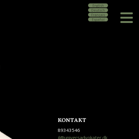
English
Deutsch
Français
Español
KONTAKT
89343546
jl@universadvokater.dk