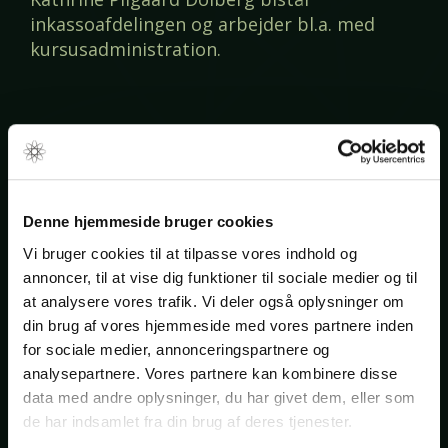
inkassoafdelingen og arbejder bl.a. med
kursusadministration.
Udtalelser
Tak for den hurtige håndtering.
Denne hjemmeside bruger cookies
Vi bruger cookies til at tilpasse vores indhold og
Kunde
annoncer, til at vise dig funktioner til sociale medier og til
at analysere vores trafik. Vi deler også oplysninger om
din brug af vores hjemmeside med vores partnere inden
Tak for hurtig assistance, Kathrine 😊
for sociale medier, annonceringspartnere og
analysepartnere. Vores partnere kan kombinere disse
(Fødevarevirksomhed)
data med andre oplysninger, du har givet dem, eller som
de har indsamlet fra din brug af deres tjenester.