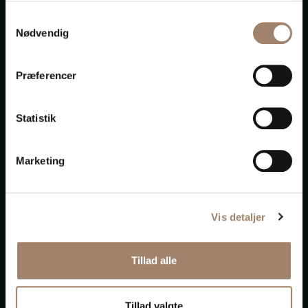
Mange tak for din hurtige opfølgning.
Samtykkevalg
Nødvendig
Kunde
Præferencer
Stærkt. Mange tak for hjælpen.
Statistik
Marketing
Tusind tak for god service.
Advokat i et andet advokatfirma.
Vis detaljer
Tillad alle
Tak for godt samarbejde de sidste 3 år.
Isoleringsfirma
Tillad valgte