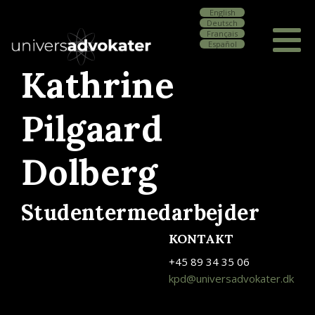
English
Deutsch
Français
Español
Kathrine
Pilgaard
Dolberg
Studentermedarbejder
KONTAKT
+45 89 34 35 06
kpd@universadvokater.dk