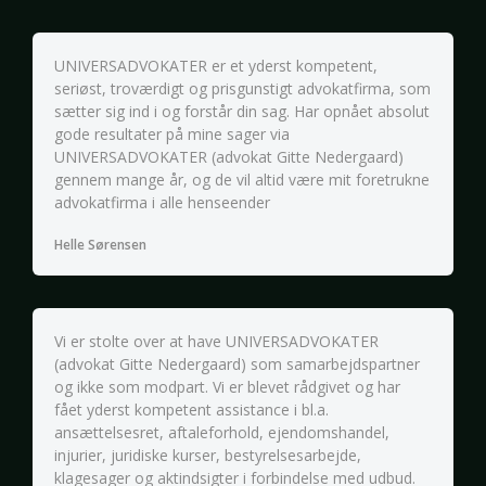
UNIVERSADVOKATER er et yderst kompetent,
seriøst, troværdigt og prisgunstigt advokatfirma, som
sætter sig ind i og forstår din sag. Har opnået absolut
gode resultater på mine sager via
UNIVERSADVOKATER (advokat Gitte Nedergaard)
gennem mange år, og de vil altid være mit foretrukne
advokatfirma i alle henseender
Helle Sørensen
Vi er stolte over at have UNIVERSADVOKATER
(advokat Gitte Nedergaard) som samarbejdspartner
og ikke som modpart. Vi er blevet rådgivet og har
fået yderst kompetent assistance i bl.a.
ansættelsesret, aftaleforhold, ejendomshandel,
injurier, juridiske kurser, bestyrelsesarbejde,
klagesager og aktindsigter i forbindelse med udbud.