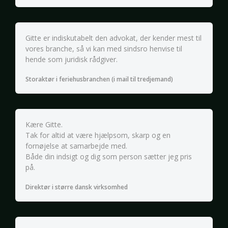
Gitte er indiskutabelt den advokat, der kender mest til
vores branche, så vi kan med sindsro henvise til
hende som juridisk rådgiver.
Storaktør i feriehusbranchen (i mail til tredjemand)
Kære Gitte.
Tak for altid at være hjælpsom, skarp og en
fornøjelse at samarbejde med.
Både din indsigt og dig som person sætter jeg pris
på.
Direktør i større dansk virksomhed