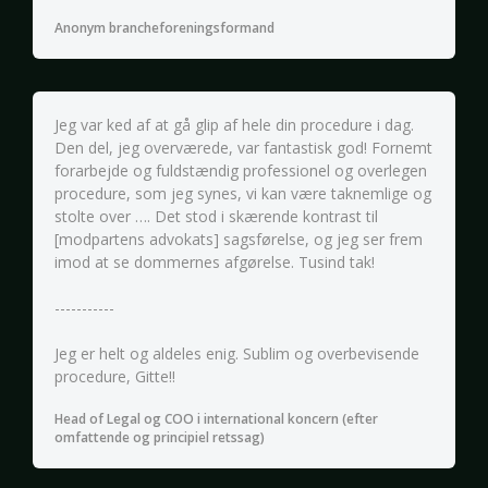
Anonym brancheforeningsformand
Jeg var ked af at gå glip af hele din procedure i dag.
Den del, jeg overværede, var fantastisk god! Fornemt
forarbejde og fuldstændig professionel og overlegen
procedure, som jeg synes, vi kan være taknemlige og
stolte over …. Det stod i skærende kontrast til
[modpartens advokats] sagsførelse, og jeg ser frem
imod at se dommernes afgørelse. Tusind tak!
-----------
Jeg er helt og aldeles enig. Sublim og overbevisende
procedure, Gitte!!
Head of Legal og COO i international koncern (efter
omfattende og principiel retssag)