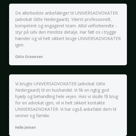
De allerbedste anbefalinger til UNIVERSADVOKATER
(advokat Gitte Nedergaard). Yderst professionelt,
kompetent og engageret team. Altid velforberedte -
styr på selv den mindste detalje. Har følt os i trygge
hænder og vil helt sikkert bruge UNIVERSADVOKATER
igen.
Gitte Graversen
Vi brugte UNIVERSADVOKATER (advokat Gitte
Nedergaard) til en hushandel. Vi fik en rigtig god
hjælp og behandling hele vejen. Hvis vi skulle få brug
for en advokat igen, vil vi helt sikkert kontakte
UNIVERSADVOKATER. Vi har også anbefalet dem til
venner og familie.
Helle Jensen