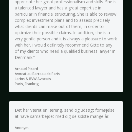
appreciate her great professionalism and skills. She is
a talented lawyer and has a great expertise in
particular in financial structuring. She is able to review
complex investment plans and to assess precisely
what clients can make out of them, in order to
optimize their possible claims. In addition, she is a
very gentle person and it is always a pleasure to work
with her. I would definitely recommend Gitte to any
of my clients who need a qualified business lawyer in
Denmark.”
Arnaud Picard
Avocat au Barreau de Paris
Lerins & BVW Avocats
Paris, Frankrig
Det har været en lærerig, sand og udsøgt fornøjelse
at have samarbejdet med dig de sidste mange år.
Anonym