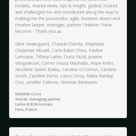
models, shared views, tips & insight, guided, trusted
and challenged me and contributed along the way to
making me the passionate, agile, business driven and
creative lawyer, manager, partner I believe I have
become - Thank you 🙏
Gitte Nedergaard, Chantal Chemla, Stéphanie
Chalanset-Moulié, Carla Baker Chiss, Pauline
Larroque, Tiffany Lathe, Ouria Yazid, Joanne
Vengadesan, Carmo Sousa Machado, Hope Krebs,
Nicolette Spiteri Bailey, Caroline O'Connor, Caroline
South, Caroline Perrin, Laura Cerny, María Bardají
Cruz, Jennifer Debrow, Noemie Birnbaum.
Mathilde Croze
Avocat, managing partner
Lerins & BCW Avocats
Paris, France