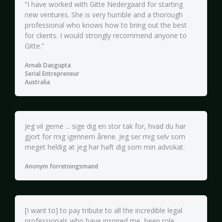
“I have worked with Gitte Nedergaard for starting
new ventures. She is very humble and a thorough
professional who knows how to bring out the best
for clients. I would strongly recommend anyone to
Gitte.”
Arnab Dasgupta
Serial Entrepreneur
Australia
Jeg vil gerne ... sige dig en stor tak for, hvad du har
gjort for mig igennem årene. Jeg ser mig selv som
meget heldig at jeg har haft dig som min advokat.
Anonym forretningsmand
[I want to] to pay tribute to all the incredible legal
professionals who have inspired me, been role