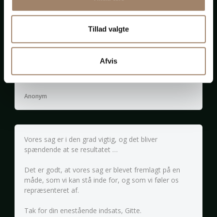
Erhvervsklient
Tillad valgte
Du har været den dygtigste advokat, jeg har arbejdet
Afvis
sammen med. Altid rolig, selv om vi har haft svære
opgaver sammen i årenes løb.
Anonym
Vores sag er i den grad vigtig, og det bliver
spændende at se resultatet …
Det er godt, at vores sag er blevet fremlagt på en
måde, som vi kan stå inde for, og som vi føler os
repræsenteret af.
Tak for din enestående indsats, Gitte.