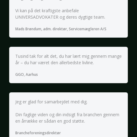
Vi kan på det kraftigste anbefale
UNIVERSADVOKATER og deres dygtige team.
Mads Brøndum, adm. direktør, Servicemægleren A/S
Tusind tak for alt det, du har lært mig gennem mange
år – du har været den allerbedste livline.
GGO, Aarhus
Jeg er glad for samarbejdet med dig.
Din faglige viden og din indsigt fra branchen gennem
en årrække er sådan en god støtte.
Brancheforeningsdirektør