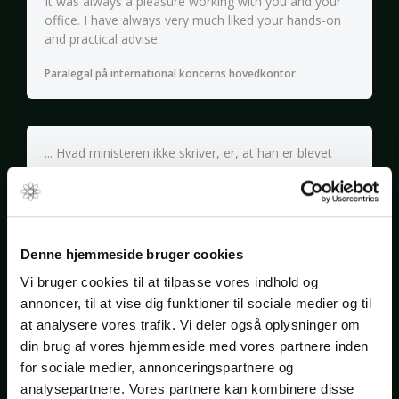
It was always a pleasure working with you and your
office. I have always very much liked your hands-on
and practical advise.
Paralegal på international koncerns hovedkontor
... Hvad ministeren ikke skriver, er, at han er blevet
mødt af meget grundige argumenter fra Gitte
Nedergaard fremført af [ordføreren for et af de store
partier]. … Super flot arbejde.
Brancheforening efter lobbyarbejde på Christiansborg
Denne hjemmeside bruger cookies
Vi bruger cookies til at tilpasse vores indhold og
annoncer, til at vise dig funktioner til sociale medier og til
• … Det er helt unikt at have været advokat for
at analysere vores trafik. Vi deler også oplysninger om
samme virksomhed i sådan en årrække – og man må
din brug af vores hjemmeside med vores partnere inden
sige, at du har været med til at gøre en kæmpe
for sociale medier, annonceringspartnere og
forskel (International koncern)
analysepartnere. Vores partnere kan kombinere disse