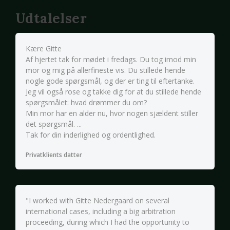
Udtalelser
Kære Gitte
Af hjertet tak for mødet i fredags. Du tog imod min
mor og mig på allerfineste vis. Du stillede hende
nogle gode spørgsmål, og der er ting til eftertanke.
Jeg vil også rose og takke dig for at du stillede hende
spørgsmålet: hvad drømmer du om?
Min mor har en alder nu, hvor nogen sjældent stiller
det spørgsmål. ...
Tak for din inderlighed og ordentlighed.
Privatklients datter
"I worked with Gitte Nedergaard on several
international cases, including a big arbitration
proceeding, during which I had the opportunity to