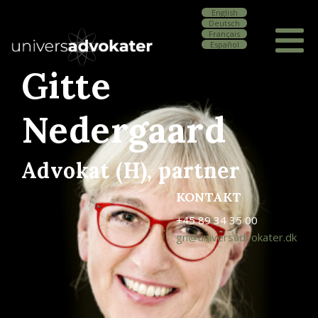
English
Deutsch
Français
Español
Gitte
Nedergaard
Advokat (H), partner
KONTAKT
+45 89 34 35 00
gn@universadvokater.dk