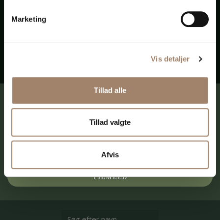
engang tusind tak for hjælpen.
Marketing
Midtsjællandsk elinstallationsvirksomhed
Vis detaljer
Tillad alle
Modtag en e-mail, når der er nyt på
siden:
Tillad valgte
Afvis
TILMELD