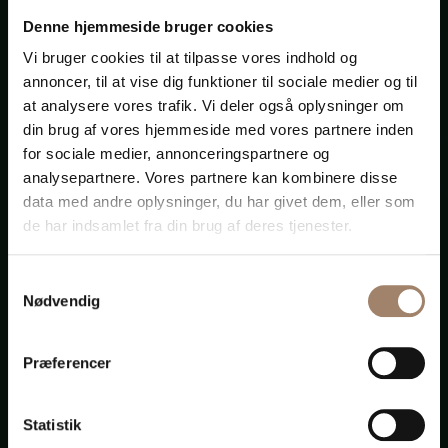
Denne hjemmeside bruger cookies
Vi bruger cookies til at tilpasse vores indhold og
Udtalelser
annoncer, til at vise dig funktioner til sociale medier og til
at analysere vores trafik. Vi deler også oplysninger om
din brug af vores hjemmeside med vores partnere inden
Virkelig godt gået…Tusinde tak.
for sociale medier, annonceringspartnere og
Management-konsulentfirma
analysepartnere. Vores partnere kan kombinere disse
data med andre oplysninger, du har givet dem, eller som
de har indsamlet fra din brug af deres tjenester.
Tak for indsatsen fra jer af! Godt arbejde og tak for
det hele.
Samtykkevalg
Nødvendig
VVS-installatør, Brøndby
Præferencer
Tusind tak for den dejlige nyhed, jeg kan slet ikke få
Statistik
armene ned. Hvor er det virkelig godt at høre. Endnu