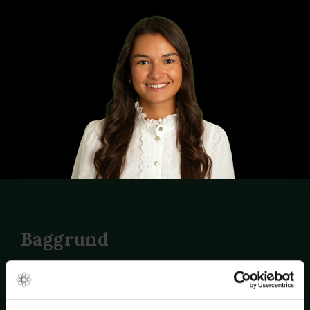
Baggrund
Carina Bjerre Christensen arbejder primært
med inkasso og retssager.