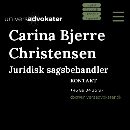
English
Deutsch
Français
Español
Carina Bjerre
Christensen
Juridisk sagsbehandler
KONTAKT
+45 89 34 35 87
cbc@universadvokater.dk