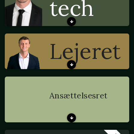
tech
Lejeret
Ansættelsesret