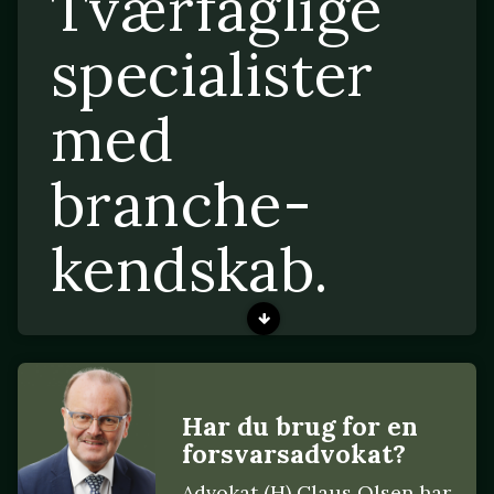
Tværfaglige
specialister
med
branche-
kendskab.
Har du brug for en
forsvarsadvokat?
Advokat (H) Claus Olsen har