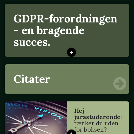
GDPR-forordningen
- en bragende
succes.
Citater
Hej
jurastuderende
:
tænker du uden
for boksen?