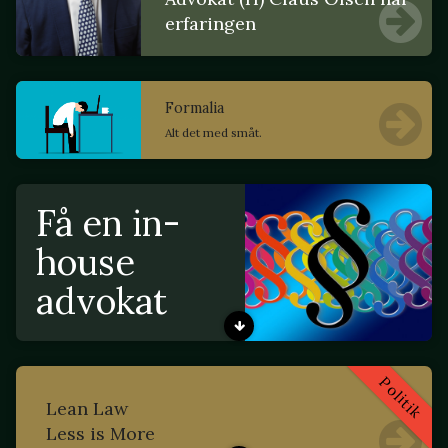
erfaringen
Formalia
Alt det med småt.
Få en in-
house
advokat
Politik
Lean Law
Less is More