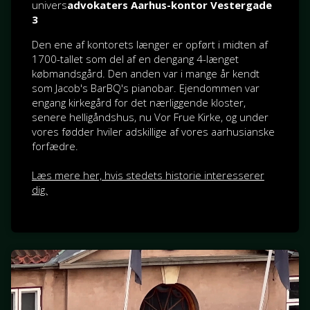
univers
advokaters Aarhus-kontor Vestergade
3
Den ene af kontorets længer er opført i midten af
1700-tallet som del af en dengang 4-længet
købmandsgård. Den anden var i mange år kendt
som Jacob's BarBQ's pianobar. Ejendommen var
engang kirkegård for det nærliggende kloster,
senere helligåndshus, nu Vor Frue Kirke, og under
vores fødder hviler adskillige af vores aarhusianske
forfædre.
Læs mere her, hvis stedets historie interesserer
dig.