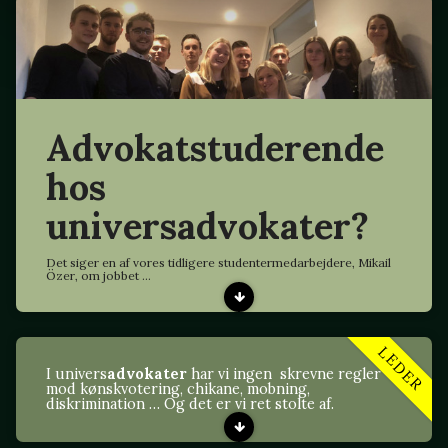
Advokatstuderende
hos
universadvokater?
Det siger en af vores tidligere studentermedarbejdere, Mikail
Özer, om jobbet ...
LEDER
I univers
advokater
har vi ingen skrevne regler
mod kønskvotering, chikane, mobning,
diskrimination … Og det er vi ret stolte af.