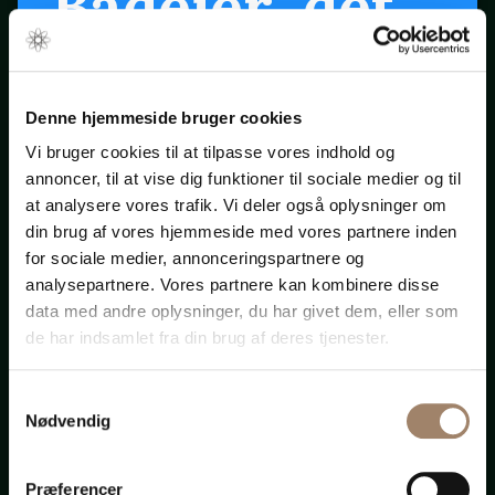
Bådejer, det
er snart
forår ...
Denne hjemmeside bruger cookies
Vi bruger cookies til at tilpasse vores indhold og
annoncer, til at vise dig funktioner til sociale medier og til
Klik på startpilen ovenfor
at analysere vores trafik. Vi deler også oplysninger om
din brug af vores hjemmeside med vores partnere inden
for sociale medier, annonceringspartnere og
Bådadvokaten.dk
analysepartnere. Vores partnere kan kombinere disse
data med andre oplysninger, du har givet dem, eller som
de har indsamlet fra din brug af deres tjenester.
Samtykkevalg
Advokat-
Nødvendig
Præferencer