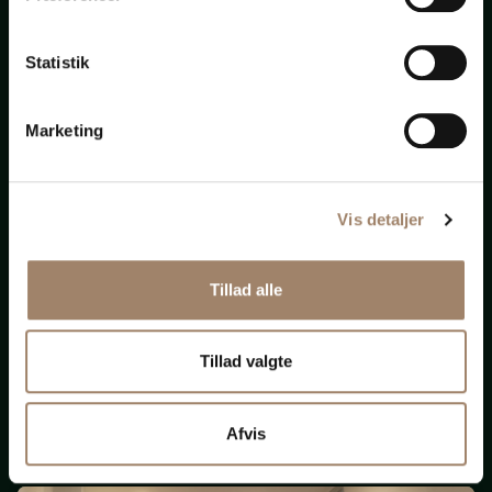
bistand
Statistik
til
alt
Marketing
Vis detaljer
Nye krav om ligeløn
Tillad alle
og
løngennemsigtighed
Tillad valgte
(Opdateret 131125)
Afvis