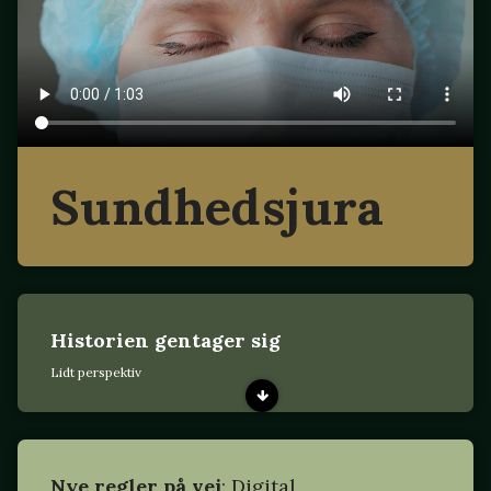
Sundhedsjura
Historien gentager sig
Lidt perspektiv
Nye regler på vej
: Digital