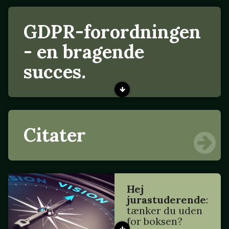
GDPR-forordningen
- en bragende
succes.
Citater
Hej
jurastuderende
:
tænker du uden
for boksen?