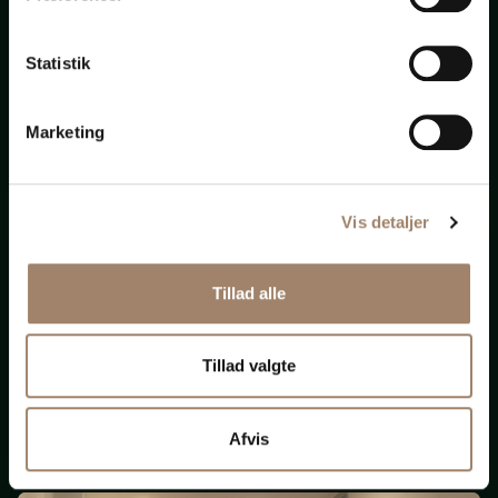
bistand
Statistik
til
alt
Marketing
Vis detaljer
Nye krav om ligeløn
Tillad alle
og
løngennemsigtighed
Tillad valgte
(Opdateret 131125)
Afvis