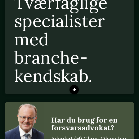
Tværfaglige
specialister
med
branche-
kendskab.
Har du brug for en
forsvarsadvokat?
Advokat (H) Claus Olsen har