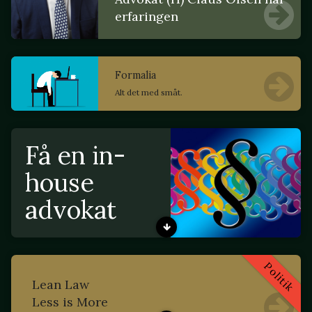
erfaringen
Formalia
Alt det med småt.
Få en in-
house
advokat
Politik
Lean Law
Less is More