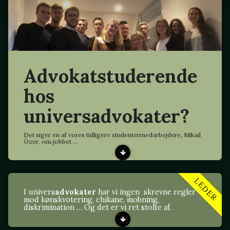
Advokatstuderende
hos
universadvokater?
Det siger en af vores tidligere studentermedarbejdere, Mikail
Özer, om jobbet ...
LEDER
I univers
advokater
har vi ingen skrevne regler
mod kønskvotering, chikane, mobning,
diskrimination … Og det er vi ret stolte af.