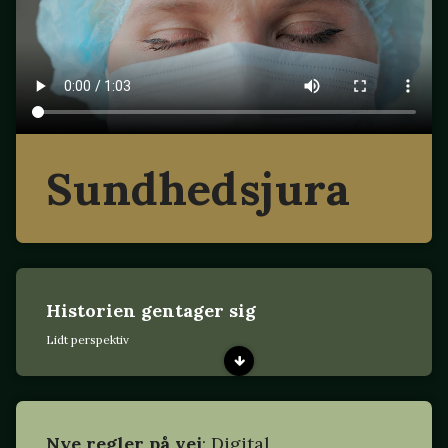
Sundhedsjura
Historien gentager sig
Lidt perspektiv
Nye regler på vej
: Digital