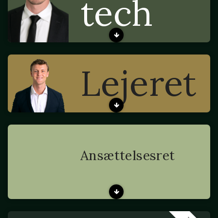
tech
Lejeret
Ansættelsesret