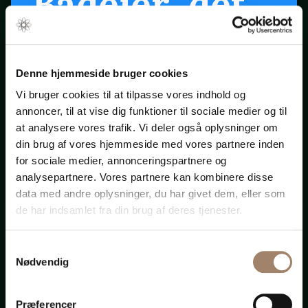
Bådejer, det
er snart
forår ...
Denne hjemmeside bruger cookies
Vi bruger cookies til at tilpasse vores indhold og
annoncer, til at vise dig funktioner til sociale medier og til
Klik på startpilen ovenfor
at analysere vores trafik. Vi deler også oplysninger om
din brug af vores hjemmeside med vores partnere inden
for sociale medier, annonceringspartnere og
Bådadvokaten.dk
analysepartnere. Vores partnere kan kombinere disse
data med andre oplysninger, du har givet dem, eller som
de har indsamlet fra din brug af deres tjenester.
Samtykkevalg
Advokat-
Nødvendig
Præferencer