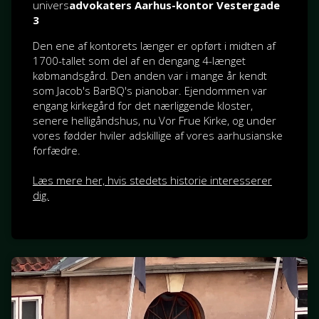
univers
advokaters Aarhus-kontor Vestergade
3
Den ene af kontorets længer er opført i midten af
1700-tallet som del af en dengang 4-længet
købmandsgård. Den anden var i mange år kendt
som Jacob's BarBQ's pianobar. Ejendommen var
engang kirkegård for det nærliggende kloster,
senere helligåndshus, nu Vor Frue Kirke, og under
vores fødder hviler adskillige af vores aarhusianske
forfædre.
Læs mere her, hvis stedets historie interesserer
dig.