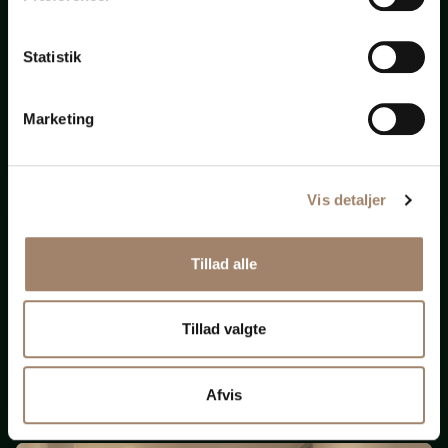
bistand
Statistik
til
alt
Marketing
Vis detaljer
Nye krav om ligeløn
Tillad alle
og
løngennemsigtighed
Tillad valgte
(Opdateret 131125)
Afvis