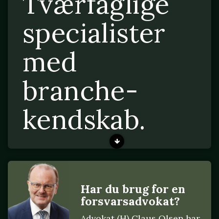
Tværfaglige
specialister
med
branche-
kendskab.
Har du brug for en
forsvarsadvokat?
Advokat (H) Claus Olsen har