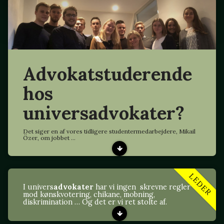
Advokatstuderende
hos
universadvokater?
Det siger en af vores tidligere studentermedarbejdere, Mikail
Özer, om jobbet ...
LEDER
I univers
advokater
har vi ingen skrevne regler
mod kønskvotering, chikane, mobning,
diskrimination … Og det er vi ret stolte af.