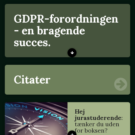
GDPR-forordningen
- en bragende
succes.
Citater
Hej
jurastuderende
:
tænker du uden
for boksen?