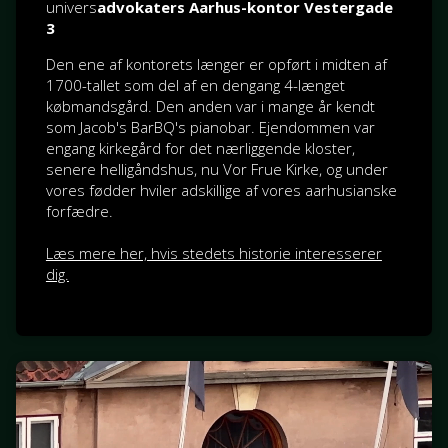
univers
advokaters Aarhus-kontor Vestergade
3
Den ene af kontorets længer er opført i midten af
1700-tallet som del af en dengang 4-længet
købmandsgård. Den anden var i mange år kendt
som Jacob's BarBQ's pianobar. Ejendommen var
engang kirkegård for det nærliggende kloster,
senere helligåndshus, nu Vor Frue Kirke, og under
vores fødder hviler adskillige af vores aarhusianske
forfædre.
Læs mere her, hvis stedets historie interesserer
dig.