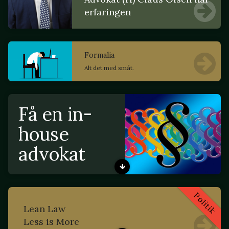
erfaringen
Formalia
Alt det med småt.
Få en in-
house
advokat
Politik
Lean Law
Less is More