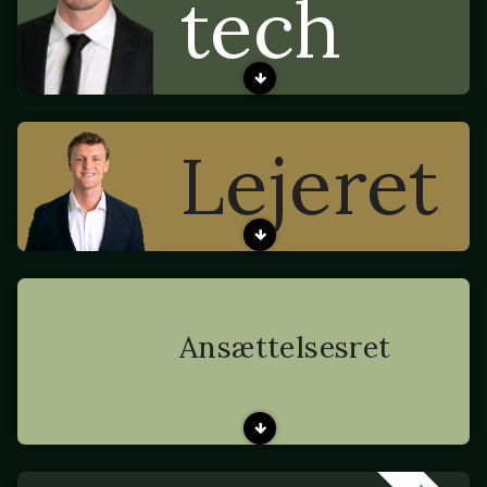
tech
Lejeret
Ansættelsesret