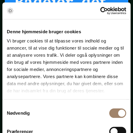
Bådejer, det
er snart
forår ...
Denne hjemmeside bruger cookies
Vi bruger cookies til at tilpasse vores indhold og
annoncer, til at vise dig funktioner til sociale medier og til
Klik på startpilen ovenfor
at analysere vores trafik. Vi deler også oplysninger om
din brug af vores hjemmeside med vores partnere inden
for sociale medier, annonceringspartnere og
Bådadvokaten.dk
analysepartnere. Vores partnere kan kombinere disse
data med andre oplysninger, du har givet dem, eller som
de har indsamlet fra din brug af deres tjenester.
Samtykkevalg
Advokat-
Nødvendig
Præferencer