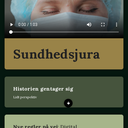
Sundhedsjura
Historien gentager sig
Lidt perspektiv
Nye regler på vej
: Digital