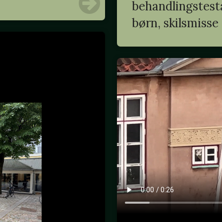
behandlingstesta
børn, skilsmisse .