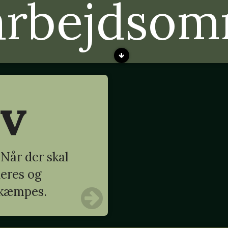
arbejdsom
rv
Når der skal
deres og
 kæmpes.