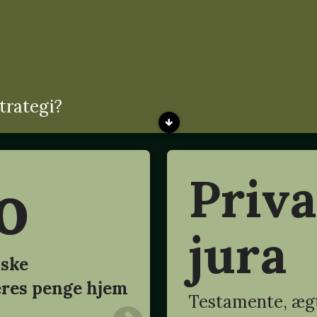
trategi?
o
Priva
jura
nske
eres penge hjem
Testamente, ægt