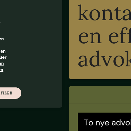
konta
d
en ef
en
advo
sen
uer
en
en
FILER