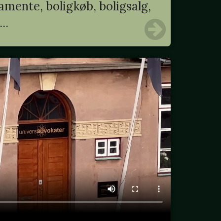
mente, boligkøb, boligsalg,
..