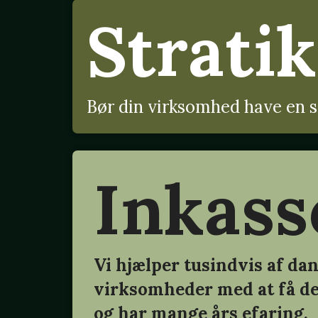
Stratik
Bør din virksomhed have en s
Inkass
Vi hjælper tusindvis af da
virksomheder med at få d
og har mange års efaring.