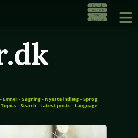
English
Deutsch
Français
Español
r.dk
 - Emner - Søgning - Nyeste indlæg - Sprog
 Topics - Search - Latest posts - Language