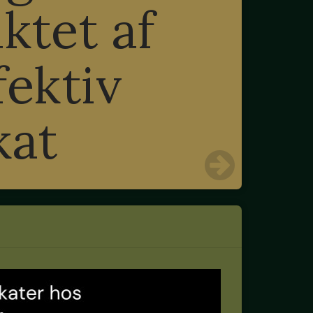
ktet af
fektiv
kat